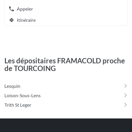
plus
amples
Appeler
Afficher
informations
le
[ECHAP
Itinéraire
numéro
jusqu'au
pour
de
quitter]
point
téléphone
de
du
vente
point
CHAUFFAMAT
de
TOURCOING
vente
Les dépositaires FRAMACOLD proche
CHAUFFAMAT
de TOURCOING
TOURCOING
Lesquin
Loison-Sous-Lens
Trith St Leger