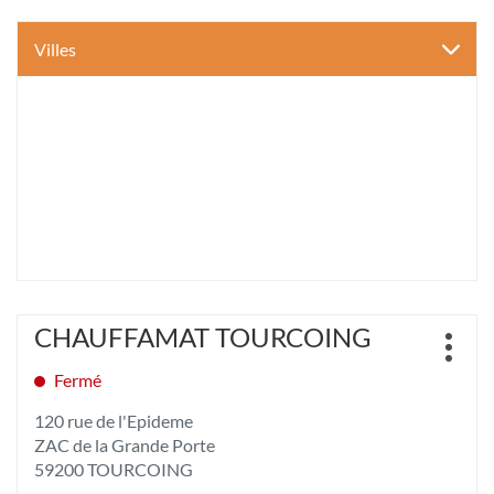
Villes
Appuyer
CHAUFFAMAT TOURCOING
Point
sur
Plus
de
la
d'opt
Fermé
vente
touche
:
ENTRÉE
120 rue de l'Epideme
pour
ZAC de la Grande Porte
obtenir
59200 TOURCOING
de