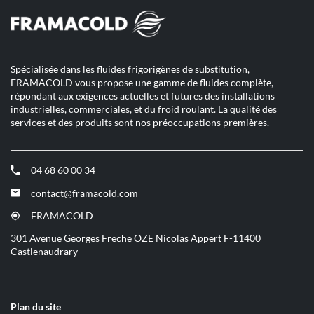
Spécialisée dans les fluides frigorigènes de substitution,
FRAMACOLD vous propose une gamme de fluides complète,
répondant aux exigences actuelles et futures des installations
industrielles, commerciales, et du froid roulant. La qualité des
services et des produits sont nos préoccupations premières.
04 68 60 00 34
(ouvre
dans
contact@framacold.com
(ouvre
une
dans
nouvelle
FRAMACOLD
(ouvre
une
fenêtre)
dans
301 Avenue Georges Freche OZE Nicolas Appert F-11400
nouvelle
une
Castlenaudrary
fenêtre)
nouvelle
fenêtre)
Plan du site