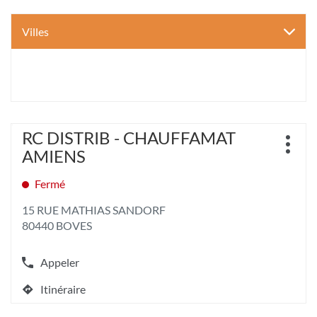
Villes
Appuyer
RC DISTRIB - CHAUFFAMAT
Point
sur
Plus
de
AMIENS
la
d'opt
vente
touche
:
Fermé
ENTRÉE
pour
15 RUE MATHIAS SANDORF
obtenir
80440 BOVES
de
plus
amples
Appeler
informations
Afficher
[ECHAP
le
Itinéraire
pour
numéro
jusqu'au
quitter]
de
point