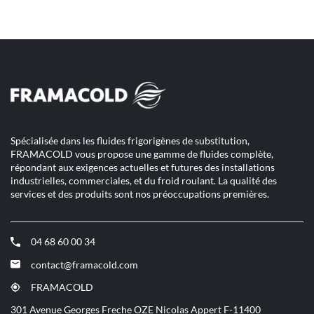
téléphone
de
du
vente
point
RC
de
DISTRIB
vente
RC
-
DISTRIB
CHAUFFAMAT
-
AMIENS
CHAUFFAMAT
AMIENS
Spécialisée dans les fluides frigorigènes de substitution,
FRAMACOLD vous propose une gamme de fluides complète,
répondant aux exigences actuelles et futures des installations
industrielles, commerciales, et du froid roulant. La qualité des
services et des produits sont nos préoccupations premières.
04 68 60 00 34
(ouvre
dans
contact@framacold.com
(ouvre
une
dans
nouvelle
FRAMACOLD
(ouvre
une
fenêtre)
dans
301 Avenue Georges Freche OZE Nicolas Appert F-11400
nouvelle