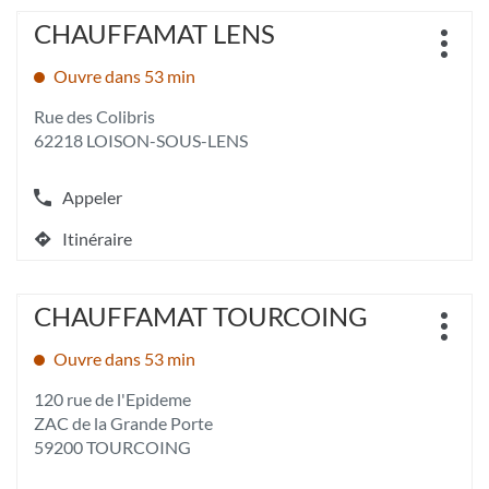
téléphone
quitter]
de
Appuyer
du
CHAUFFAMAT LENS
Point
vente
sur
point
Plus
de
CHAUFFAMAT
la
de
d'opt
Ouvre dans 53 min
vente
LESQUIN
touche
vente
:
ENTRÉE
CHAUFFAMAT
Rue des Colibris
pour
LESQUIN
62218 LOISON-SOUS-LENS
obtenir
de
plus
Appeler
Afficher
amples
le
informations
Itinéraire
numéro
jusqu'au
[ECHAP
de
point
pour
téléphone
quitter]
de
Appuyer
du
CHAUFFAMAT TOURCOING
Point
vente
sur
point
Plus
de
CHAUFFAMAT
la
de
d'opt
Ouvre dans 53 min
vente
LENS
touche
vente
:
ENTRÉE
CHAUFFAMAT
120 rue de l'Epideme
pour
LENS
ZAC de la Grande Porte
obtenir
59200 TOURCOING
de
plus