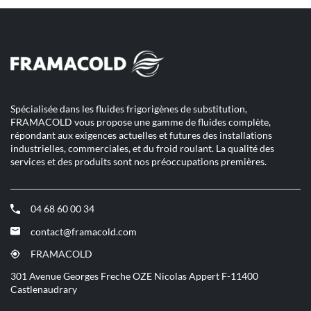
de
vente
de
{brandName}
Spécialisée dans les fluides frigorigènes de substitution,
FRAMACOLD vous propose une gamme de fluides complète,
répondant aux exigences actuelles et futures des installations
industrielles, commerciales, et du froid roulant. La qualité des
services et des produits sont nos préoccupations premières.
04 68 60 00 34
(ouvre
dans
contact@framacold.com
(ouvre
une
dans
nouvelle
FRAMACOLD
(ouvre
une
fenêtre)
dans
301 Avenue Georges Freche OZE Nicolas Appert F-11400
nouvelle
une
Castlenaudrary
fenêtre)
nouvelle