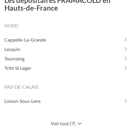
Les dépositaires FRAMACOLD en
CHAUFFAMAT
Hauts-de-France
VALENCIENNES
NORD
Cappelle-La-Grande
Lesquin
Tourcoing
Trith St Leger
PAS-DE-CALAIS
Loison-Sous-Lens
Voir tout (7)
de
points