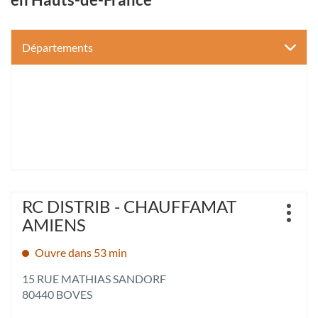
Départements
Appuyer
RC DISTRIB - CHAUFFAMAT
Point
sur
Plus
de
AMIENS
la
d'opt
vente
touche
:
Ouvre dans 53 min
ENTRÉE
pour
15 RUE MATHIAS SANDORF
obtenir
80440 BOVES
de
plus