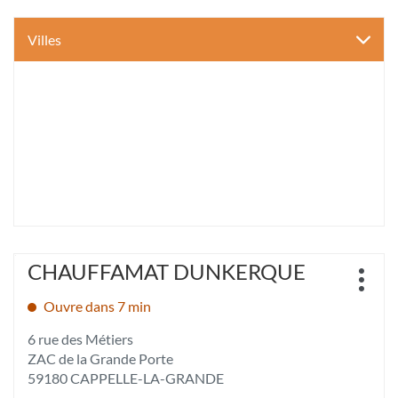
Villes
Appuyer
CHAUFFAMAT DUNKERQUE
Point
sur
Plus
de
la
d'opt
Ouvre dans 7 min
vente
touche
:
ENTRÉE
6 rue des Métiers
pour
ZAC de la Grande Porte
obtenir
59180 CAPPELLE-LA-GRANDE
de