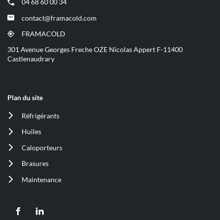
04 68 60 00 34
(ouvre
dans
contact@framacold.com
(ouvre
une
dans
nouvelle
FRAMACOLD
(ouvre
une
fenêtre)
dans
301 Avenue Georges Freche OZE Nicolas Appert F-11400
nouvelle
une
Castlenaudrary
fenêtre)
nouvelle
fenêtre)
Plan du site
Réfrigérants
(ouvre
dans
Huiles
(ouvre
une
dans
nouvelle
Caloporteurs
(ouvre
une
fenêtre)
dans
nouvelle
Brasures
(ouvre
une
fenêtre)
dans
nouvelle
Maintenance
(ouvre
une
fenêtre)
dans
nouvelle
une
fenêtre)
nouvelle
Aller
Aller