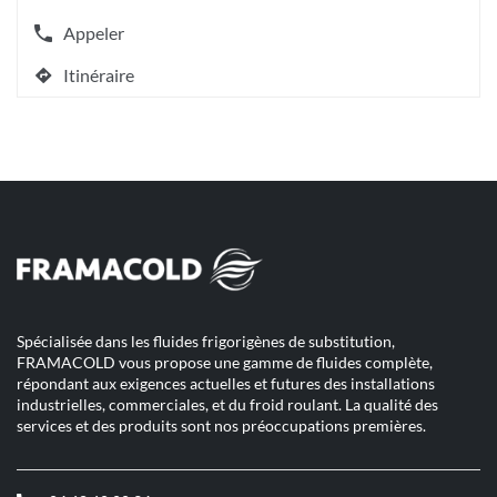
plus
amples
Appeler
Afficher
informations
le
[ECHAP
Itinéraire
numéro
jusqu'au
pour
de
quitter]
point
téléphone
de
du
vente
point
CHAUFFAMAT
de
DUNKERQUE
vente
CHAUFFAMAT
DUNKERQUE
Spécialisée dans les fluides frigorigènes de substitution,
FRAMACOLD vous propose une gamme de fluides complète,
répondant aux exigences actuelles et futures des installations
industrielles, commerciales, et du froid roulant. La qualité des
services et des produits sont nos préoccupations premières.