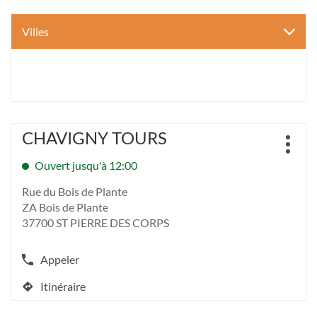
Villes
Appuyer
CHAVIGNY TOURS
Point
sur
Plus
de
la
d'opt
Ouvert jusqu'à 12:00
vente
touche
:
ENTRÉE
Rue du Bois de Plante
pour
ZA Bois de Plante
obtenir
37700 ST PIERRE DES CORPS
de
plus
amples
Appeler
Afficher
informations
le
[ECHAP
Itinéraire
numéro
jusqu'au
pour
de
quitter]
point