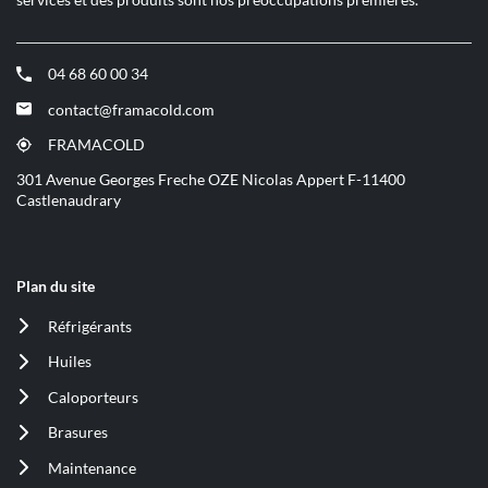
04 68 60 00 34
(ouvre
dans
contact@framacold.com
(ouvre
une
dans
nouvelle
FRAMACOLD
(ouvre
une
fenêtre)
dans
301 Avenue Georges Freche OZE Nicolas Appert F-11400
nouvelle
une
Castlenaudrary
fenêtre)
nouvelle
fenêtre)
Plan du site
Réfrigérants
(ouvre
dans
Huiles
(ouvre
une
dans
nouvelle
Caloporteurs
(ouvre
une
fenêtre)
dans
nouvelle
Brasures
(ouvre
une
fenêtre)
dans
nouvelle
Maintenance
(ouvre
une