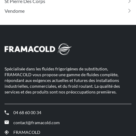
St Pierre Des Corps
Vendome
Spécialisée dans les fluides frigorigènes de substitution,
FRAMACOLD vous propose une gamme de fluides complète,
répondant aux exigences actuelles et futures des installations
industrielles, commerciales, et du froid roulant. La qualité des
services et des produits sont nos préoccupations premières.
04 68 60 00 34
(ouvre
dans
contact@framacold.com
(ouvre
une
dans
nouvelle
FRAMACOLD
(ouvre