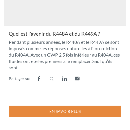
Quel est l'avenir du R448A et du R449A ?
Pendant plusieurs années, le R448A et le R449A se sont
imposés comme les réponses naturelles à l'interdiction
du R404A. Avec un GWP 2.5 fois inférieur au R404A, ces
fluides ont été les premiers à le remplacer. Sauf qu’ils
sont...
Partager sur
Lien
(ouvre
Lien
(ouvre
Lien
(ouvre
Lien
(ouvre
de
dans
de
dans
de
dans
de
dans
partage
une
partage
une
partage
une
partage
une
vers
nouvelle
vers
nouvelle
vers
nouvelle
vers
nouvelle
facebook
fenêtre)
x
fenêtre)
linkedin
fenêtre)
email
fenêtre)
EN SAVOIR PLUS
À
PROPOS
DE