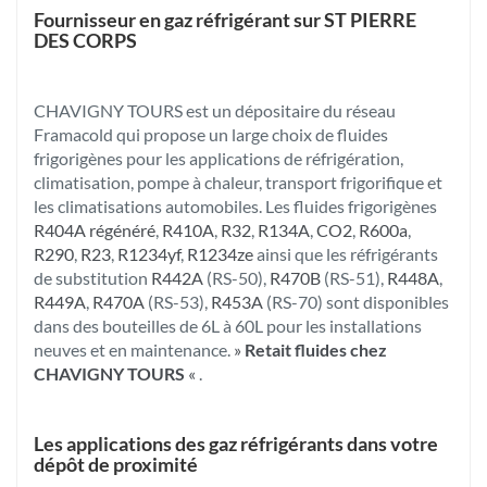
Fournisseur en gaz réfrigérant sur ST PIERRE
DES CORPS
CHAVIGNY TOURS est un dépositaire du réseau
Framacold qui propose un large choix de fluides
frigorigènes pour les applications de réfrigération,
climatisation, pompe à chaleur, transport frigorifique et
les climatisations automobiles. Les fluides frigorigènes
R404A régénéré
,
R410A
,
R32
,
R134A
,
CO2
,
R600a
,
R290
,
R23
,
R1234yf
,
R1234ze
ainsi que les réfrigérants
de substitution
R442A
(RS-50),
R470B
(RS-51),
R448A
,
R449A
,
R470A
(RS-53),
R453A
(RS-70) sont disponibles
dans des bouteilles de 6L à 60L pour les installations
neuves et en maintenance.
»
Retait fluides chez
CHAVIGNY TOURS
«
.
Les applications des gaz réfrigérants dans votre
dépôt de proximité