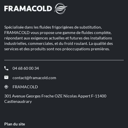
Spécialisée dans les fluides frigorigènes de substitution,
FRAMACOLD vous propose une gamme de fluides complète,
répondant aux exigences actuelles et futures des installations
industrielles, commerciales, et du froid roulant. La qualité des
services et des produits sont nos préoccupations premières.
04 68 60 00 34
(ouvre
dans
contact@framacold.com
(ouvre
une
dans
nouvelle
FRAMACOLD
(ouvre
une
fenêtre)
dans
301 Avenue Georges Freche OZE Nicolas Appert F-11400
nouvelle
une
Castlenaudrary
fenêtre)
nouvelle
fenêtre)
Plan du site