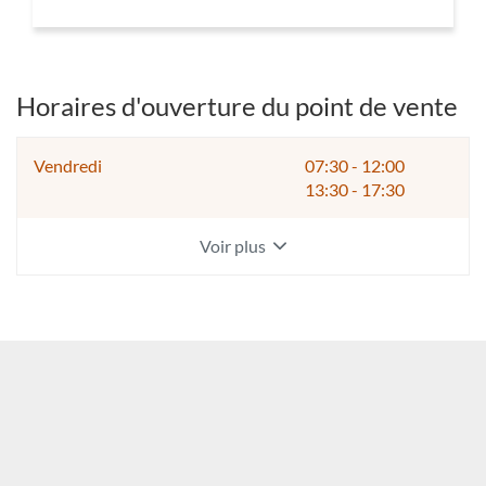
POINT
DE
VENTE
CHAVIGNY
TOURS
Horaires d'ouverture du point de vente
Horaires
Vendredi
07:30
-
12:00
d'ouverture
13:30
-
17:30
d'aujourd'hui
Voir plus
et
les
horaires
d'ouverture
du
point
de
vente
CHAVIGNY
TOURS