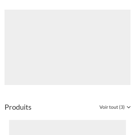
LA
PUBLICATION
QUEL
Manuel
EST
qualité
L'AVENIR
Framacold
DU
Bannières
R448A
ET
DU
R449A
?
(OUVRE
DANS
UNE
NOUVELLE
FENÊTRE)
Produits
Voir tout (3)