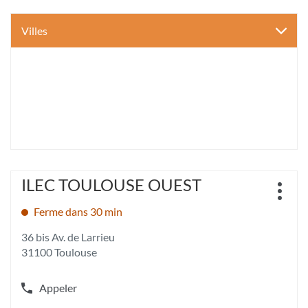
Villes
Appuyer
ILEC TOULOUSE OUEST
Point
sur
Plus
de
la
d'opt
Ferme dans 30 min
vente
touche
:
ENTRÉE
36 bis Av. de Larrieu
pour
31100 Toulouse
obtenir
de
plus
Appeler
Afficher
amples
le