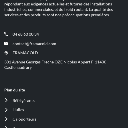
répondant aux exigences actuelles et futures des installations
industrielles, commerciales, et du froid roulant. La qualité des
services et des produits sont nos préoccupations premières.
04 68 60 00 34
(ouvre
dans
contact@framacold.com
(ouvre
une
dans
nouvelle
FRAMACOLD
(ouvre
une
fenêtre)
dans
301 Avenue Georges Freche OZE Nicolas Appert F-11400
nouvelle
une
Castlenaudrary
fenêtre)
nouvelle
fenêtre)
Plan du site
Réfrigérants
(ouvre
dans
Huiles
(ouvre
une
dans
nouvelle
Caloporteurs
(ouvre
une
fenêtre)
dans