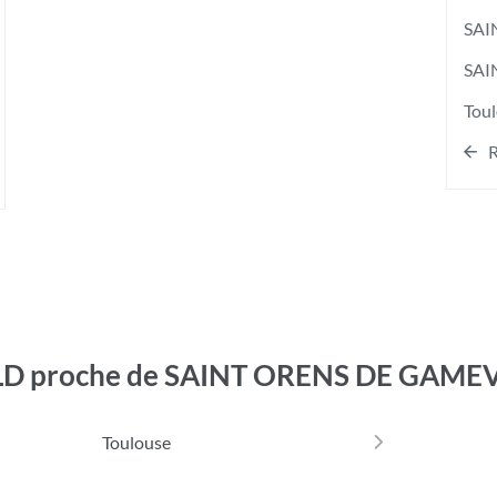
SAI
SAI
Tou
R
LD proche de SAINT ORENS DE GAMEV
Toulouse