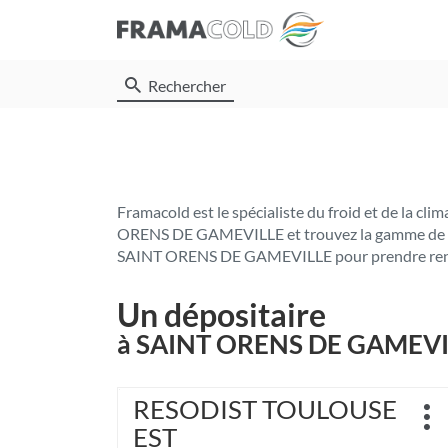
Rechercher
Framacold est le spécialiste du froid et de la cl
ORENS DE GAMEVILLE et trouvez la gamme de fluid
SAINT ORENS DE GAMEVILLE pour prendre rendez-
Un dépositaire
à SAINT ORENS DE GAMEVI
Appuyer
RESODIST TOULOUSE
Point
sur
Plu
de
EST
la
d'o