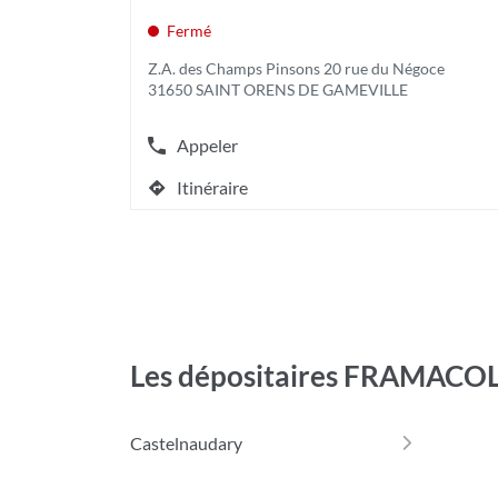
vente
touche
:
ENTRÉE
Fermé
pour
Z.A. des Champs Pinsons 20 rue du Négoce
obtenir
31650 SAINT ORENS DE GAMEVILLE
de
plus
amples
Appeler
Afficher
informations
le
[ECHAP
Itinéraire
numéro
jusqu'au
pour
de
quitter]
point
téléphone
de
du
vente
point
RESODIST
de
TOULOUSE
vente
RESODIST
EST
TOULOUSE
Les dépositaires FRAMACO
EST
Castelnaudary