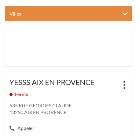
Villes
Appuyer
YESSS AIX EN PROVENCE
Point
sur
Plus
de
la
d'opt
Fermé
vente
touche
:
ENTRÉE
535 RUE GEORGES CLAUDE
pour
13290 AIX EN PROVENCE
obtenir
de
plus
Appeler
Afficher
amples
le