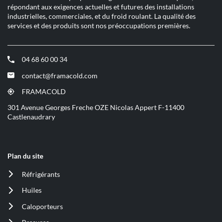
répondant aux exigences actuelles et futures des installations
industrielles, commerciales, et du froid roulant. La qualité des
services et des produits sont nos préoccupations premières.
04 68 60 00 34
(ouvre
dans
contact@framacold.com
(ouvre
une
dans
nouvelle
FRAMACOLD
(ouvre
une
fenêtre)
dans
301 Avenue Georges Freche OZE Nicolas Appert F-11400
nouvelle
une
Castlenaudrary
fenêtre)
nouvelle
fenêtre)
Plan du site
Réfrigérants
(ouvre
dans
Huiles
(ouvre
une
dans
nouvelle
Caloporteurs
(ouvre
une
fenêtre)
dans