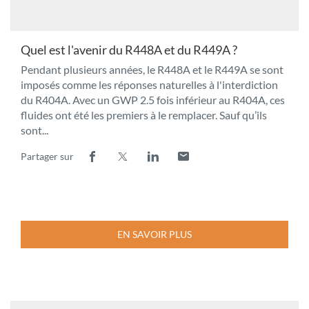
Quel est l'avenir du R448A et du R449A ?
Pendant plusieurs années, le R448A et le R449A se sont
imposés comme les réponses naturelles à l'interdiction
du R404A. Avec un GWP 2.5 fois inférieur au R404A, ces
fluides ont été les premiers à le remplacer. Sauf qu’ils
sont...
Partager sur
Lien
(ouvre
Lien
(ouvre
Lien
(ouvre
Lien
(ouvre
de
dans
de
dans
de
dans
de
dans
partage
une
partage
une
partage
une
partage
une
vers
nouvelle
vers
nouvelle
vers
nouvelle
vers
nouvelle
facebook
fenêtre)
x
fenêtre)
linkedin
fenêtre)
email
fenêtre)
EN SAVOIR PLUS
À
PROPOS
DE
LA
PUBLICATION
QUEL
Manuel