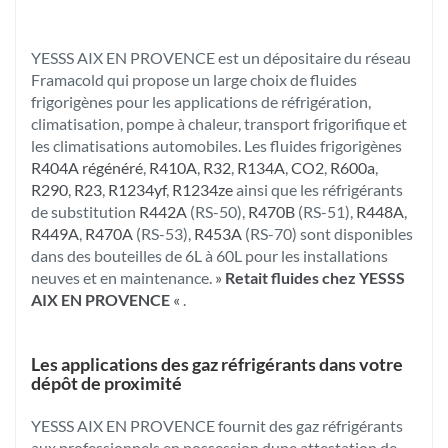
YESSS AIX EN PROVENCE est un dépositaire du réseau
Framacold qui propose un large choix de fluides
frigorigènes pour les applications de réfrigération,
climatisation, pompe à chaleur, transport frigorifique et
les climatisations automobiles. Les fluides frigorigènes
R404A régénéré
,
R410A
,
R32
,
R134A
,
CO2
,
R600a
,
R290
,
R23
,
R1234yf
,
R1234ze
ainsi que les réfrigérants
de substitution
R442A
(RS-50),
R470B
(RS-51),
R448A
,
R449A
,
R470A
(RS-53),
R453A
(RS-70) sont disponibles
dans des bouteilles de 6L à 60L pour les installations
neuves et en maintenance.
»
Retait fluides chez YESSS
AIX EN PROVENCE
«
.
Les applications des gaz réfrigérants dans votre
dépôt de proximité
YESSS AIX EN PROVENCE fournit des gaz réfrigérants
aux professionnels en possession dune attestation de