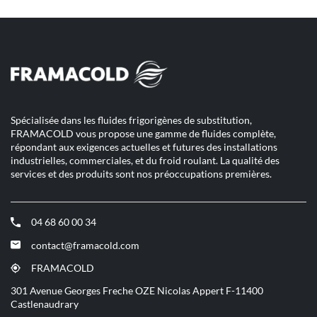
Spécialisée dans les fluides frigorigènes de substitution,
FRAMACOLD vous propose une gamme de fluides complète,
répondant aux exigences actuelles et futures des installations
industrielles, commerciales, et du froid roulant. La qualité des
services et des produits sont nos préoccupations premières.
04 68 60 00 34
(ouvre
dans
contact@framacold.com
(ouvre
une
dans
nouvelle
FRAMACOLD
(ouvre
une
fenêtre)
dans
301 Avenue Georges Freche OZE Nicolas Appert F-11400
nouvelle
une
Castlenaudrary
fenêtre)
nouvelle