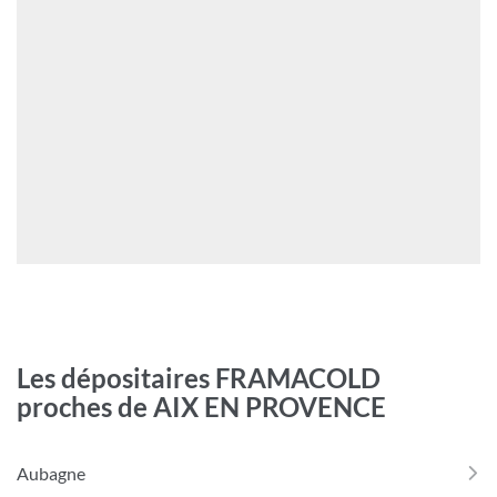
EST
qualité
L'AVENIR
Framacold
DU
Bannières
R448A
ET
DU
R449A
?
(OUVRE
DANS
UNE
NOUVELLE
FENÊTRE)
Les dépositaires FRAMACOLD
proches de AIX EN PROVENCE
Aubagne