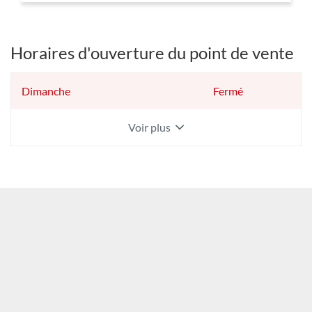
VENTE
YESSS
AIX
Horaires d'ouverture du point de vente
EN
PROVENCE
Horaires
Dimanche
Fermé
d'ouverture
d'aujourd'hui
Voir plus
et
les
horaires
d'ouverture
du
point
de
vente
YESSS
AIX
EN
PROVENCE