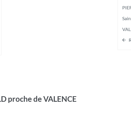
PIE
Sai
VAL
R
LD proche de VALENCE