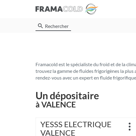
Rechercher
Framacold est le spécialiste du froid et de la c
trouvez la gamme de fluides frigorigènes la plus
rendez-vous avec un expert en fluide frigorifique
Un dépositaire
à VALENCE
Appuyer
YESSS ELECTRIQUE
Point
sur
Plu
de
VALENCE
la
d'o