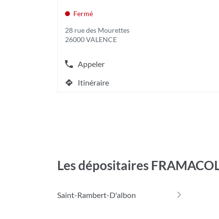
vente
touche
:
ENTRÉE
Fermé
pour
28 rue des Mourettes
obtenir
26000 VALENCE
de
plus
amples
Appeler
Afficher
informations
le
[ECHAP
Itinéraire
numéro
jusqu'au
pour
de
quitter]
point
téléphone
de
du
vente
point
YESSS
de
ELECTRIQUE
vente
YESSS
VALENCE
ELECTRIQUE
Les dépositaires FRAMACO
VALENCE
Saint-Rambert-D'albon