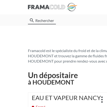
Rechercher
Framacold est le spécialiste du froid et de la cl
HOUDEMONT et trouvez la gamme de fluides frigor
HOUDEMONT pour prendre rendez-vous avec un e
Un dépositaire
à HOUDEMONT
Appuyer
EAU ET VAPEUR NANCY
Point
sur
Plu
de
la
d'o
Fermé