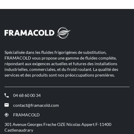
vente
point
EAU
de
ET
vente
EAU
VAPEUR
ET
NANCY
VAPEUR
NANCY
Spécialisée dans les fluides frigorigènes de substitution,
FRAMACOLD vous propose une gamme de fluides complète,
répondant aux exigences actuelles et futures des installations
industrielles, commerciales, et du froid roulant. La qualité des
services et des produits sont nos préoccupations premières.
04 68 60 00 34
(ouvre
dans
contact@framacold.com
(ouvre
une
dans
nouvelle
FRAMACOLD
(ouvre
une
fenêtre)
dans
301 Avenue Georges Freche OZE Nicolas Appert F-11400
nouvelle
une
Castlenaudrary
fenêtre)