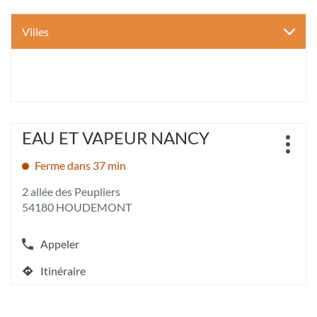
Villes
Appuyer
EAU ET VAPEUR NANCY
Point
sur
Plus
de
la
d'opt
Ferme dans 37 min
vente
touche
:
ENTRÉE
2 allée des Peupliers
pour
54180 HOUDEMONT
obtenir
de
plus
Appeler
Afficher
amples
le
informations
Itinéraire
numéro
jusqu'au
[ECHAP
de
point
pour
téléphone
quitter]
de
du