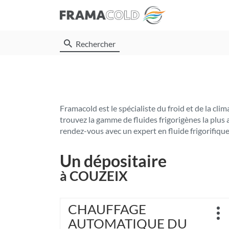
Rechercher
Framacold est le spécialiste du froid et de la c
trouvez la gamme de fluides frigorigènes la plus
rendez-vous avec un expert en fluide frigorifique
Un dépositaire
à COUZEIX
Appuyer
CHAUFFAGE
Point
sur
Plu
de
AUTOMATIQUE DU
la
d'o