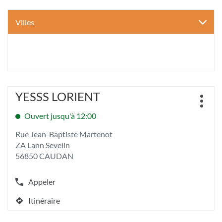
Villes
Appuyer
YESSS LORIENT
Point
sur
Plus
de
la
d'opt
Ouvert jusqu'à 12:00
vente
touche
:
ENTRÉE
Rue Jean-Baptiste Martenot
pour
ZA Lann Sevelin
obtenir
56850 CAUDAN
de
plus
amples
Appeler
Afficher
informations
le
[ECHAP
Itinéraire
numéro
jusqu'au
pour
de
quitter]
point