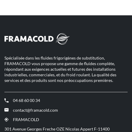
téléphone
de
du
vente
point
YESSS
de
LORIENT
vente
YESSS
LORIENT
Spécialisée dans les fluides frigorigènes de substitution,
FRAMACOLD vous propose une gamme de fluides complète,
répondant aux exigences actuelles et futures des installations
industrielles, commerciales, et du froid roulant. La qualité des
services et des produits sont nos préoccupations premières.
04 68 60 00 34
(ouvre
dans
contact@framacold.com
(ouvre
une
dans
nouvelle
FRAMACOLD
(ouvre
une
fenêtre)
dans
301 Avenue Georges Freche OZE Nicolas Appert F-11400
nouvelle