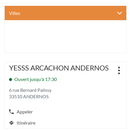
Villes
Appuyer
YESSS ARCACHON ANDERNOS
Point
sur
Plus
de
la
d'opt
Ouvert jusqu'à 17:30
vente
touche
:
ENTRÉE
6 rue Bernard Palissy
pour
33510 ANDERNOS
obtenir
de
plus
Appeler
Afficher
amples
le
informations
Itinéraire
numéro
jusqu'au
[ECHAP
de