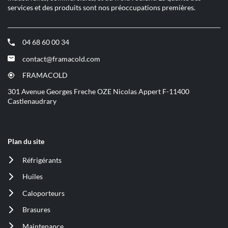
services et des produits sont nos préoccupations premières.
04 68 60 00 34
(ouvre
dans
contact@framacold.com
(ouvre
une
dans
nouvelle
FRAMACOLD
(ouvre
une
fenêtre)
dans
301 Avenue Georges Freche OZE Nicolas Appert F-11400
nouvelle
une
Castlenaudrary
fenêtre)
nouvelle
fenêtre)
Plan du site
Réfrigérants
(ouvre
dans
Huiles
(ouvre
une
dans
nouvelle
Caloporteurs
(ouvre
une
fenêtre)
dans
nouvelle
Brasures
(ouvre
une
fenêtre)
dans
nouvelle
Maintenance