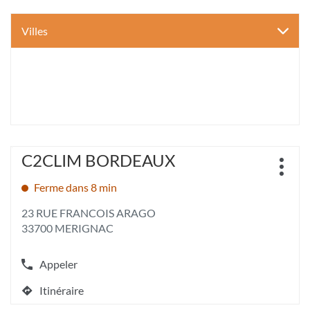
Villes
Appuyer
C2CLIM BORDEAUX
Point
sur
Plus
de
la
d'opt
Ferme dans 8 min
vente
touche
:
ENTRÉE
23 RUE FRANCOIS ARAGO
pour
33700 MERIGNAC
obtenir
de
plus
Appeler
Afficher
amples
le
informations
Itinéraire
numéro
jusqu'au
[ECHAP
de