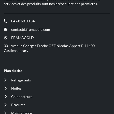
services et des produits sont nos préoccupations premières.
04 68 60 00 34
(ouvre
dans
contact@framacold.com
(ouvre
une
dans
nouvelle
FRAMACOLD
(ouvre
une
fenêtre)
dans
301 Avenue Georges Freche OZE Nicolas Appert F-11400
nouvelle
une
Castlenaudrary
fenêtre)
nouvelle
fenêtre)
Plan du site
Réfrigérants
(ouvre
dans
Huiles
(ouvre
une
dans
nouvelle
Caloporteurs
(ouvre
une
fenêtre)
dans
nouvelle
Brasures
(ouvre
une
fenêtre)
dans
nouvelle
Maintenance