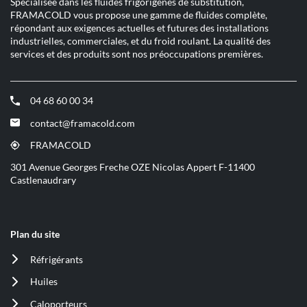
Spécialisée dans les fluides frigorigènes de substitution,
FRAMACOLD vous propose une gamme de fluides complète,
répondant aux exigences actuelles et futures des installations
industrielles, commerciales, et du froid roulant. La qualité des
services et des produits sont nos préoccupations premières.
04 68 60 00 34
(ouvre
dans
contact@framacold.com
(ouvre
une
dans
nouvelle
FRAMACOLD
(ouvre
une
fenêtre)
dans
301 Avenue Georges Freche OZE Nicolas Appert F-11400
nouvelle
une
Castlenaudrary
fenêtre)
nouvelle
fenêtre)
Plan du site
Réfrigérants
(ouvre
dans
Huiles
(ouvre
une
dans
nouvelle
Caloporteurs