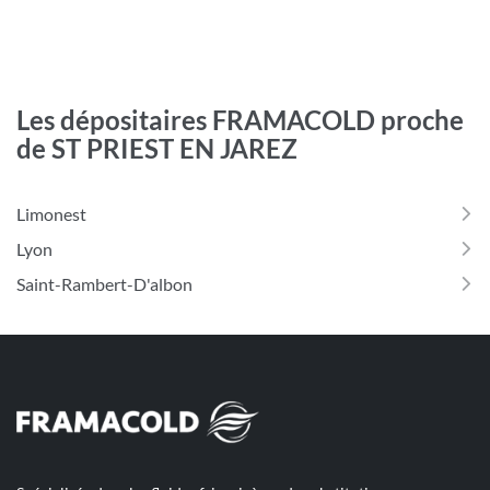
point
pour
téléphone
quitter]
de
du
vente
point
BG
de
ENERGIE
vente
Les dépositaires FRAMACOLD proche
BG
SAINT
de ST PRIEST EN JAREZ
ENERGIE
ETIENNE
SAINT
ETIENNE
Limonest
Lyon
Saint-Rambert-D'albon