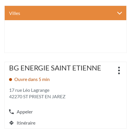
Villes
Appuyer
BG ENERGIE SAINT ETIENNE
Point
sur
Plus
de
la
d'opt
Ouvre dans 5 min
vente
touche
:
ENTRÉE
17 rue Léo Lagrange
pour
42270 ST PRIEST EN JAREZ
obtenir
de
plus
Appeler
Afficher
amples
le
informations
Itinéraire
numéro
jusqu'au
[ECHAP
de