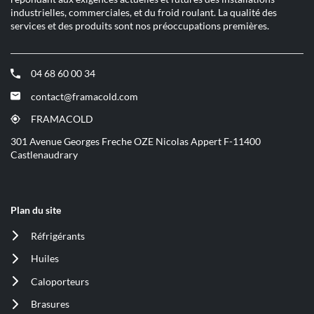
industrielles, commerciales, et du froid roulant. La qualité des
services et des produits sont nos préoccupations premières.
04 68 60 00 34
(ouvre
dans
contact@framacold.com
(ouvre
une
dans
nouvelle
FRAMACOLD
(ouvre
une
fenêtre)
dans
301 Avenue Georges Freche OZE Nicolas Appert F-11400
nouvelle
une
Castlenaudrary
fenêtre)
nouvelle
fenêtre)
Plan du site
Réfrigérants
(ouvre
dans
Huiles
(ouvre
une
dans
nouvelle
Caloporteurs
(ouvre
une
fenêtre)
dans
nouvelle
Brasures
(ouvre
une