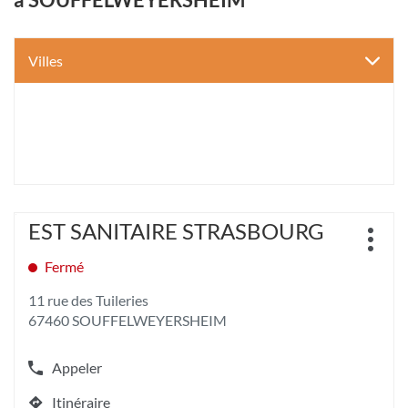
Villes
Appuyer
EST SANITAIRE STRASBOURG
Point
sur
Plus
de
la
d'opt
Fermé
vente
touche
:
ENTRÉE
11 rue des Tuileries
pour
67460 SOUFFELWEYERSHEIM
obtenir
de
plus
Appeler
Afficher
amples
le
informations
Itinéraire