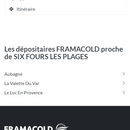
Afficher
informations
le
[ECHAP
Itinéraire
numéro
jusqu'au
pour
de
quitter]
point
téléphone
de
du
vente
point
AIRCODIS
de
TOULON
vente
Les dépositaires FRAMACOLD proche
AIRCODIS
de SIX FOURS LES PLAGES
TOULON
Aubagne
La Valette Du Var
Le Luc En Provence