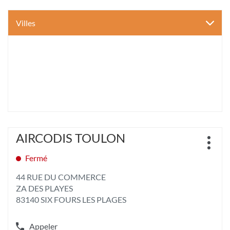
Villes
Appuyer
AIRCODIS TOULON
Point
sur
Plus
de
la
d'opt
Fermé
vente
touche
:
ENTRÉE
44 RUE DU COMMERCE
pour
ZA DES PLAYES
obtenir
83140 SIX FOURS LES PLAGES
de
plus
amples
Appeler