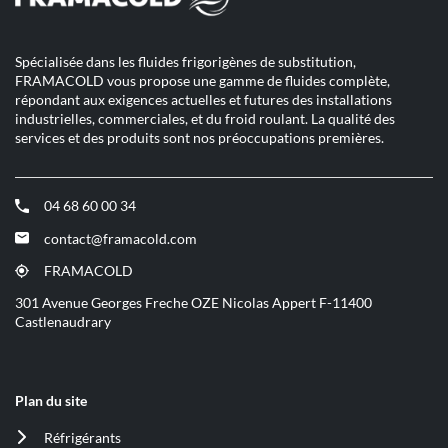
Spécialisée dans les fluides frigorigènes de substitution,
FRAMACOLD vous propose une gamme de fluides complète,
répondant aux exigences actuelles et futures des installations
industrielles, commerciales, et du froid roulant. La qualité des
services et des produits sont nos préoccupations premières.
04 68 60 00 34
(ouvre
dans
contact@framacold.com
(ouvre
une
dans
nouvelle
FRAMACOLD
(ouvre
une
fenêtre)
dans
301 Avenue Georges Freche OZE Nicolas Appert F-11400
nouvelle
une
Castlenaudrary
fenêtre)
nouvelle
fenêtre)
Plan du site
Réfrigérants
(ouvre