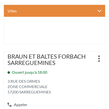
Villes
Appuyer
BRAUN ET BALTES FORBACH
Point
sur
Plus
de
SARREGUEMINES
la
d'opt
vente
touche
:
Ouvert jusqu'à 18:00
ENTRÉE
pour
3 RUE DES ORMES
obtenir
ZONE COMMERCIALE
de
plus
57200 SARREGUEMINES
amples
informations
Appeler
[ECHAP
Afficher