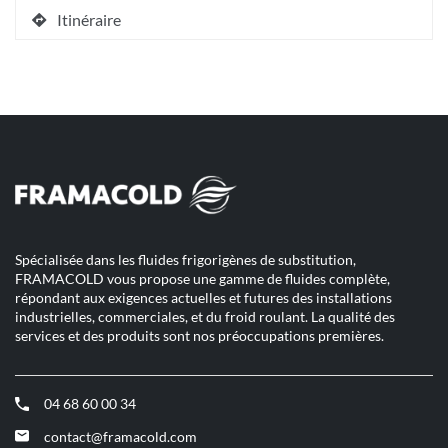
pour
le
Itinéraire
quitter]
numéro
jusqu'au
de
point
téléphone
de
du
vente
point
BRAUN
de
ET
vente
BRAUN
BALTES
ET
FORBACH
BALTES
SARREGUEMINES
FORBACH
SARREGUEMINES
Spécialisée dans les fluides frigorigènes de substitution,
FRAMACOLD vous propose une gamme de fluides complète,
répondant aux exigences actuelles et futures des installations
industrielles, commerciales, et du froid roulant. La qualité des
services et des produits sont nos préoccupations premières.
04 68 60 00 34
(ouvre
dans
contact@framacold.com
(ouvre