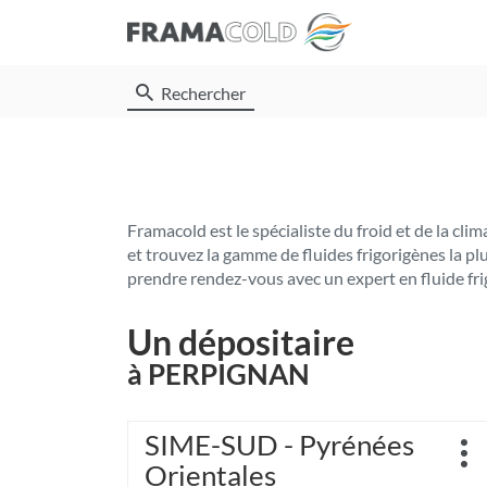
Rechercher
Framacold est le spécialiste du froid et de la c
et trouvez la gamme de fluides frigorigènes la p
prendre rendez-vous avec un expert en fluide fri
Un dépositaire
à PERPIGNAN
Appuyer
SIME-SUD - Pyrénées
Point
sur
Plu
de
Orientales
la
d'o