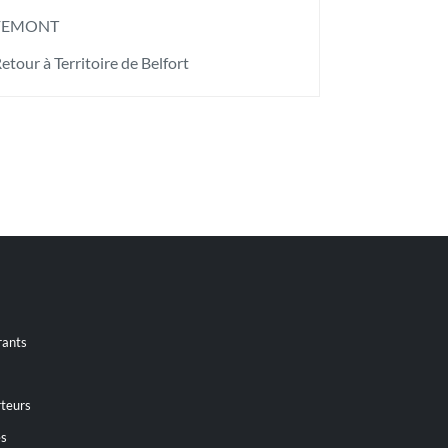
FEMONT
etour à Territoire de Belfort
rants
teurs
es