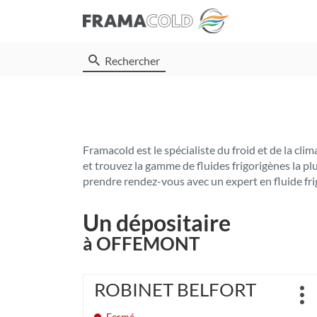
Rechercher
Framacold est le spécialiste du froid et de la c
et trouvez la gamme de fluides frigorigènes la p
prendre rendez-vous avec un expert en fluide fri
Un dépositaire
à OFFEMONT
Appuyer
ROBINET BELFORT
Point
sur
Plu
de
la
d'o
Fermé