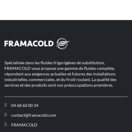
de
pour
point
téléphone
quitter]
de
du
vente
point
YESSS
de
BREST
vente
YESSS
GUIPAVAS
BREST
GUIPAVAS
Spécialisée dans les fluides frigorigènes de substitution,
FRAMACOLD vous propose une gamme de fluides complète,
répondant aux exigences actuelles et futures des installations
industrielles, commerciales, et du froid roulant. La qualité des
services et des produits sont nos préoccupations premières.
04 68 60 00 34
(ouvre
dans
contact@framacold.com
(ouvre
une
dans
nouvelle
FRAMACOLD
(ouvre
une
fenêtre)