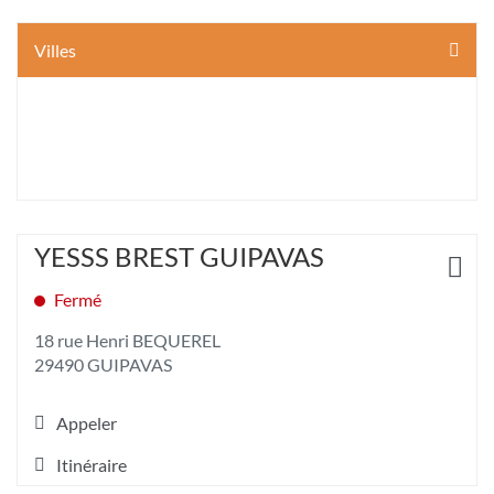
Villes
Appuyer
YESSS BREST GUIPAVAS
Point
sur
Plus
de
la
d'opt
Fermé
vente
touche
:
ENTRÉE
18 rue Henri BEQUEREL
pour
29490 GUIPAVAS
obtenir
de
plus
Appeler
Afficher
amples
le
informations
Itinéraire
numéro
jusqu'au
[ECHAP