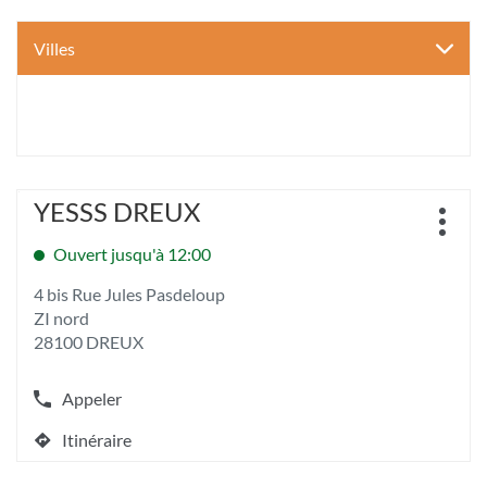
Villes
Appuyer
YESSS DREUX
Point
sur
Plus
de
la
d'opt
Ouvert jusqu'à 12:00
vente
touche
:
ENTRÉE
4 bis Rue Jules Pasdeloup
pour
ZI nord
obtenir
28100 DREUX
de
plus
amples
Appeler
Afficher
informations
le
[ECHAP
Itinéraire
numéro
jusqu'au
pour
de
quitter]
point