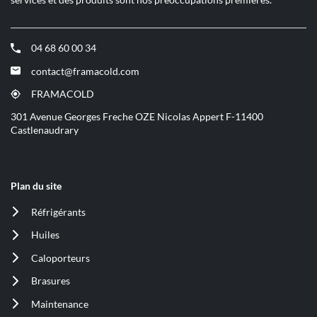
04 68 60 00 34
(ouvre
dans
contact@framacold.com
(ouvre
une
dans
nouvelle
FRAMACOLD
(ouvre
une
fenêtre)
dans
301 Avenue Georges Freche OZE Nicolas Appert F-11400
nouvelle
une
Castlenaudrary
fenêtre)
nouvelle
fenêtre)
Plan du site
Réfrigérants
(ouvre
dans
Huiles
(ouvre
une
dans
nouvelle
Caloporteurs
(ouvre
une
fenêtre)
dans
nouvelle
Brasures
(ouvre
une
fenêtre)
dans
nouvelle
Maintenance
(ouvre
une