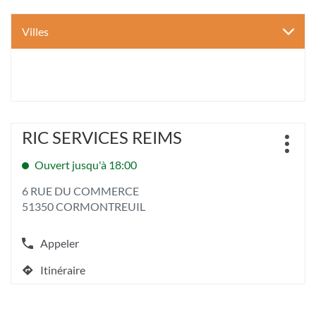
Villes
Appuyer
RIC SERVICES REIMS
Point
sur
Plus
de
la
d'opt
Ouvert jusqu'à 18:00
vente
touche
:
ENTRÉE
6 RUE DU COMMERCE
pour
51350 CORMONTREUIL
obtenir
de
plus
Appeler
Afficher
amples
le
informations
Itinéraire
numéro
jusqu'au
[ECHAP
de
point
pour
téléphone
quitter]
de
du