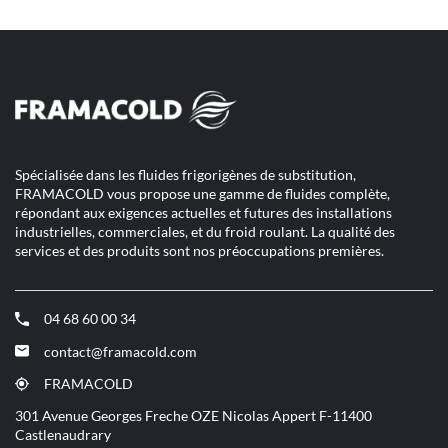
vente
point
RIC
de
SERVICES
vente
RIC
REIMS
SERVICES
REIMS
Spécialisée dans les fluides frigorigènes de substitution,
FRAMACOLD vous propose une gamme de fluides complète,
répondant aux exigences actuelles et futures des installations
industrielles, commerciales, et du froid roulant. La qualité des
services et des produits sont nos préoccupations premières.
04 68 60 00 34
(ouvre
dans
contact@framacold.com
(ouvre
une
dans
nouvelle
FRAMACOLD
(ouvre
une
fenêtre)
dans
301 Avenue Georges Freche OZE Nicolas Appert F-11400
nouvelle
une
Castlenaudrary
fenêtre)