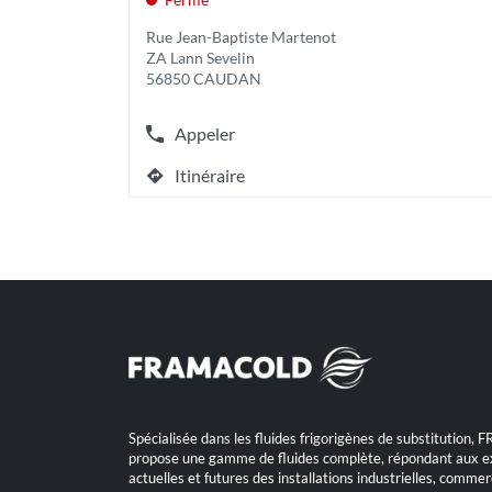
vente
touche
:
ENTRÉE
Rue Jean-Baptiste Martenot
pour
ZA Lann Sevelin
obtenir
56850 CAUDAN
de
plus
Appeler
amples
Afficher
informations
le
Itinéraire
[ECHAP
numéro
jusqu'au
pour
de
point
quitter]
téléphone
de
du
vente
point
YESSS
de
LORIENT
vente
YESSS
LORIENT
Spécialisée dans les fluides frigorigènes de substitutio
propose une gamme de fluides complète, répondant aux e
actuelles et futures des installations industrielles, commerc