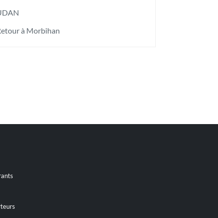
UDAN
etour à Morbihan
rants
teurs