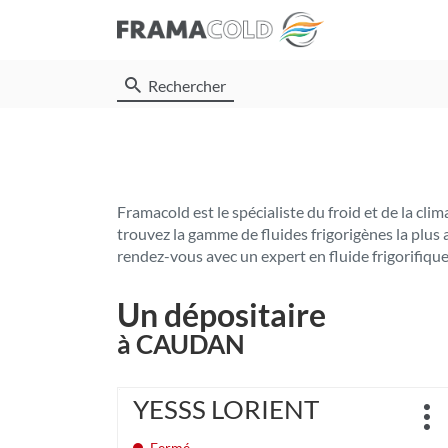
Rechercher
Framacold est le spécialiste du froid et de la c
trouvez la gamme de fluides frigorigènes la plus
rendez-vous avec un expert en fluide frigorifique
Un dépositaire
à CAUDAN
Appuyer
YESSS LORIENT
Point
sur
Plu
de
la
d'o
Fermé