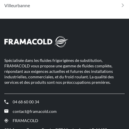
Villeurbanne
Spécialisée dans les fluides frigorigènes de substitution,
FRAMACOLD vous propose une gamme de fluides complète,
répondant aux exigences actuelles et futures des installations
industrielles, commerciales, et du froid roulant. La qualité des
services et des produits sont nos préoccupations premières.
04 68 60 00 34
(ouvre
dans
contact@framacold.com
(ouvre
une
dans
nouvelle
FRAMACOLD
(ouvre
une
fenêtre)
dans