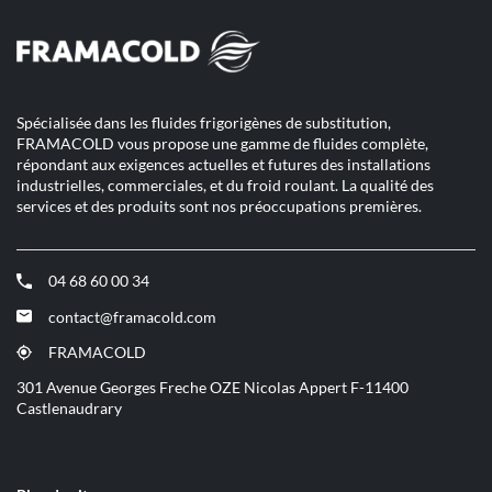
Spécialisée dans les fluides frigorigènes de substitution,
FRAMACOLD vous propose une gamme de fluides complète,
répondant aux exigences actuelles et futures des installations
industrielles, commerciales, et du froid roulant. La qualité des
services et des produits sont nos préoccupations premières.
04 68 60 00 34
(ouvre
dans
contact@framacold.com
(ouvre
une
dans
nouvelle
FRAMACOLD
(ouvre
une
fenêtre)
dans
301 Avenue Georges Freche OZE Nicolas Appert F-11400
nouvelle
une
Castlenaudrary
fenêtre)
nouvelle
fenêtre)