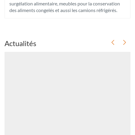
surgélation alimentaire, meubles pour la conservation
des aliments congelés et aussi les camions réfrigérés.
Appuyer
Actualités
sur
la
touche
ENTRÉE
pour
prendre
le
contrôle
du
slider
[ECHAP
pour
quitter]