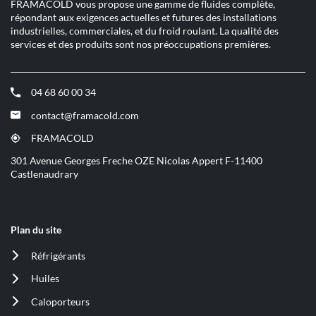
FRAMACOLD vous propose une gamme de fluides complète,
répondant aux exigences actuelles et futures des installations
industrielles, commerciales, et du froid roulant. La qualité des
services et des produits sont nos préoccupations premières.
04 68 60 00 34
(ouvre
dans
contact@framacold.com
(ouvre
une
dans
nouvelle
FRAMACOLD
(ouvre
une
fenêtre)
dans
301 Avenue Georges Freche OZE Nicolas Appert F-11400
nouvelle
une
Castlenaudrary
fenêtre)
nouvelle
fenêtre)
Plan du site
Réfrigérants
(ouvre
dans
Huiles
(ouvre
une
dans
nouvelle
Caloporteurs
(ouvre
une
fenêtre)