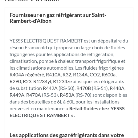
Fournisseur en gaz réfrigérant sur Saint-
Rambert-d'Albon
YESSS ELECTRIQUE ST RAMBERT est un dépositaire du
réseau Framacold qui propose un large choix de fluides
frigorigènes pour les applications de réfrigération,
climatisation, pompe à chaleur, transport frigorifique et
les climatisations automobiles. Les fluides frigorigènes
R404A régénéré
,
R410A
,
R32
,
R134A
,
CO2
,
R600a
,
R290
,
R23
,
R1234yf
,
R1234ze
ainsi que les réfrigérants
de substitution
R442A
(RS-50),
R470B
(RS-51),
R448A
,
R449A
,
R470A
(RS-53),
R453A
(RS-70) sont disponibles
dans des bouteilles de 6L à 60L pour les installations
neuves et en maintenance.
»
Retait fluides chez YESSS
ELECTRIQUE ST RAMBERT
«
.
Les applications des gaz réfrigérants dans votre