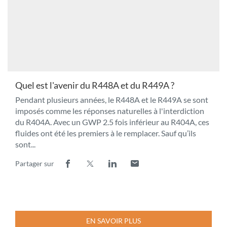
Quel est l'avenir du R448A et du R449A ?
Pendant plusieurs années, le R448A et le R449A se sont
imposés comme les réponses naturelles à l'interdiction
du R404A. Avec un GWP 2.5 fois inférieur au R404A, ces
fluides ont été les premiers à le remplacer. Sauf qu’ils
sont...
Partager sur
Lien
(ouvre
Lien
(ouvre
Lien
(ouvre
Lien
(ouvre
de
dans
de
dans
de
dans
de
dans
partage
une
partage
une
partage
une
partage
une
vers
nouvelle
vers
nouvelle
vers
nouvelle
vers
nouvelle
facebook
fenêtre)
x
fenêtre)
linkedin
fenêtre)
email
fenêtre)
EN SAVOIR PLUS
À