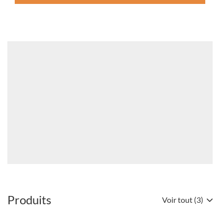
PROPOS
DE
LA
PUBLICATION
QUEL
Manuel
EST
qualité
L'AVENIR
Framacold
DU
Bannières
R448A
ET
DU
R449A
?
(OUVRE
DANS
UNE
NOUVELLE
FENÊTRE)
Produits
Voir tout (3)