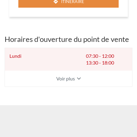
ITINÉRAIRE
JUSQU'AU
POINT
DE
VENTE
YESSS
ELECTRIQUE
Horaires d'ouverture du point de vente
ST
RAMBERT
Horaires
Lundi
07:30
-
12:00
d'ouverture
13:30
-
18:00
d'aujourd'hui
Voir plus
et
les
horaires
d'ouverture
du
point
de
vente
YESSS
ELECTRIQUE