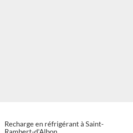
ST
RAMBERT
Recharge en réfrigérant à Saint-
Rambert-d'Albon