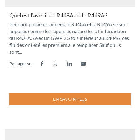
Quel est l'avenir du R448A et du R449A ?
Pendant plusieurs années, le R448A et le R449A se sont
imposés comme les réponses naturelles à l'interdiction
du R404A. Avec un GWP 2.5 fois inférieur au R404A, ces
fluides ont été les premiers à le remplacer. Sauf qu’ils
sont...
Partager sur
Lien
(ouvre
Lien
(ouvre
Lien
(ouvre
Lien
(ouvre
de
dans
de
dans
de
dans
de
dans
partage
une
partage
une
partage
une
partage
une
vers
nouvelle
vers
nouvelle
vers
nouvelle
vers
nouvelle
facebook
fenêtre)
x
fenêtre)
linkedin
fenêtre)
email
fenêtre)
EN SAVOIR PLUS
À
PROPOS
DE
LA
PUBLICATION
QUEL
Manuel
EST
qualité