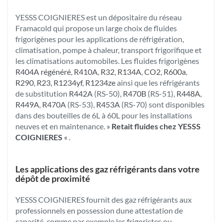
YESSS COIGNIERES est un dépositaire du réseau
Framacold qui propose un large choix de fluides
frigorigènes pour les applications de réfrigération,
climatisation, pompe à chaleur, transport frigorifique et
les climatisations automobiles. Les fluides frigorigènes
R404A régénéré
,
R410A
,
R32
,
R134A
,
CO2
,
R600a
,
R290
,
R23
,
R1234yf
,
R1234ze
ainsi que les réfrigérants
de substitution
R442A
(RS-50),
R470B
(RS-51),
R448A
,
R449A
,
R470A
(RS-53),
R453A
(RS-70) sont disponibles
dans des bouteilles de 6L à 60L pour les installations
neuves et en maintenance.
»
Retait fluides chez YESSS
COIGNIERES
«
.
Les applications des gaz réfrigérants dans votre
dépôt de proximité
YESSS COIGNIERES fournit des gaz réfrigérants aux
professionnels en possession dune attestation de
capacité, comme par exemple les frigoristes ou