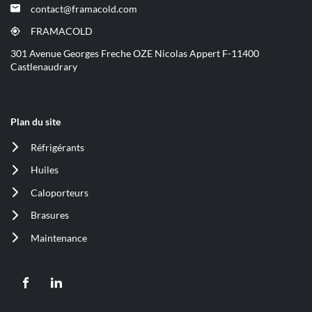
dans
contact@framacold.com
(ouvre
une
dans
nouvelle
FRAMACOLD
(ouvre
une
fenêtre)
dans
301 Avenue Georges Freche OZE Nicolas Appert F-11400
nouvelle
une
Castlenaudrary
fenêtre)
nouvelle
fenêtre)
Plan du site
Réfrigérants
(ouvre
dans
Huiles
(ouvre
une
dans
nouvelle
Caloporteurs
(ouvre
une
fenêtre)
dans
nouvelle
Brasures
(ouvre
une
fenêtre)
dans
nouvelle
Maintenance
(ouvre
une
fenêtre)
dans
nouvelle
une
fenêtre)
nouvelle
Aller
Aller
fenêtre)
sur
sur