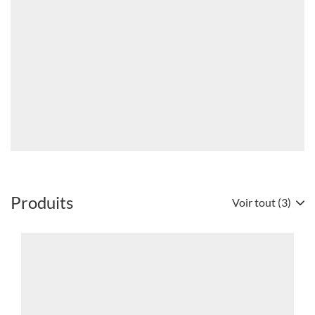
L'AVENIR
Framacold
DU
Bannières
R448A
ET
DU
R449A
?
(OUVRE
DANS
UNE
NOUVELLE
FENÊTRE)
Produits
Voir tout (3)