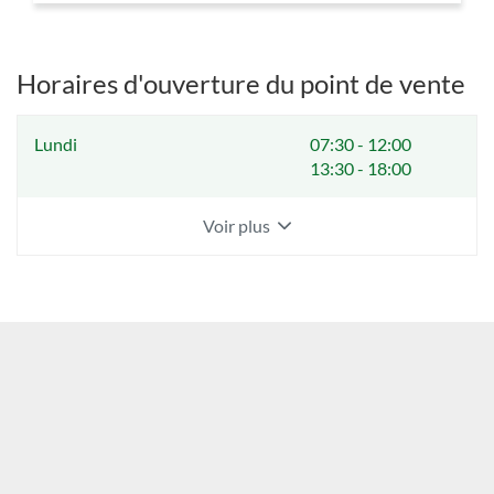
VENTE
YESSS
COIGNIERES
Horaires d'ouverture du point de vente
Horaires
Lundi
07:30
-
12:00
d'ouverture
13:30
-
18:00
d'aujourd'hui
Voir plus
et
les
horaires
d'ouverture
du
point
de
vente
YESSS
COIGNIERES