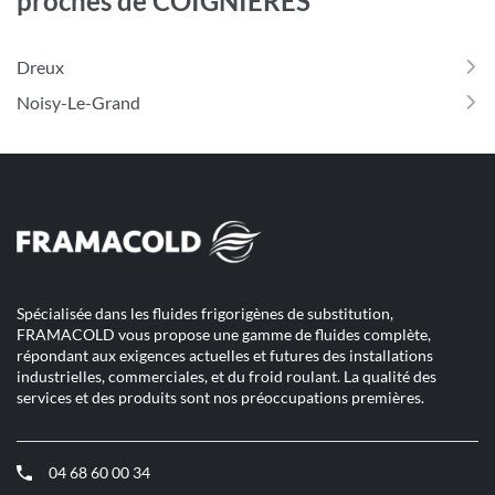
proches de COIGNIERES
Dreux
Noisy-Le-Grand
Spécialisée dans les fluides frigorigènes de substitution,
FRAMACOLD vous propose une gamme de fluides complète,
répondant aux exigences actuelles et futures des installations
industrielles, commerciales, et du froid roulant. La qualité des
services et des produits sont nos préoccupations premières.
04 68 60 00 34
(ouvre