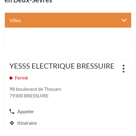
Villes
Appuyer
YESSS ELECTRIQUE BRESSUIRE
Point
sur
Plus
de
la
d'opt
Fermé
vente
touche
:
ENTRÉE
98 boulevard de Thouars
pour
79300 BRESSUIRE
obtenir
de
plus
Appeler
Afficher
amples
le
informations
Itinéraire
numéro
jusqu'au
[ECHAP
de
point
pour