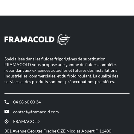
téléphone
quitter]
de
du
vente
point
YESSS
de
ELECTRIQUE
vente
YESSS
BRESSUIRE
ELECTRIQUE
BRESSUIRE
Spécialisée dans les fluides frigorigènes de substitution,
FRAMACOLD vous propose une gamme de fluides complète,
répondant aux exigences actuelles et futures des installations
industrielles, commerciales, et du froid roulant. La qualité des
services et des produits sont nos préoccupations premières.
04 68 60 00 34
(ouvre
dans
contact@framacold.com
(ouvre
une
dans
nouvelle
FRAMACOLD
(ouvre
une
fenêtre)
dans
301 Avenue Georges Freche OZE Nicolas Appert F-11400
nouvelle