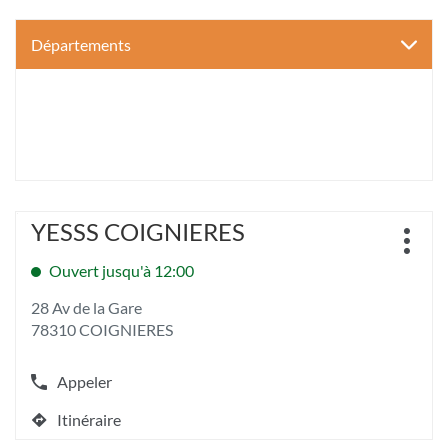
Départements
Appuyer
YESSS COIGNIERES
Point
sur
Plus
de
la
d'opt
Ouvert jusqu'à 12:00
vente
touche
:
ENTRÉE
28 Av de la Gare
pour
78310 COIGNIERES
obtenir
de
plus
Appeler
Afficher
amples
le
informations
Itinéraire
numéro
jusqu'au
[ECHAP
de