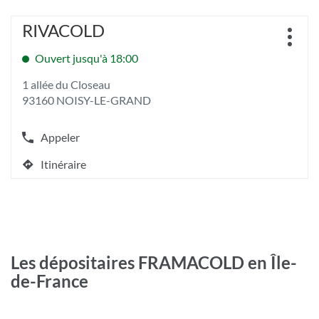
point
pour
téléphone
quitter]
de
Appuyer
du
RIVACOLD
Point
vente
sur
point
Plus
de
YESSS
la
de
d'opt
Ouvert jusqu'à 18:00
vente
COIGNIERES
touche
vente
:
ENTRÉE
YESSS
1 allée du Closeau
pour
COIGNIERES
93160 NOISY-LE-GRAND
obtenir
de
plus
Appeler
Afficher
amples
le
informations
Itinéraire
numéro
jusqu'au
[ECHAP
de
point
pour
téléphone
quitter]
de
du
vente
point
RIVACOLD
de
vente
Les dépositaires FRAMACOLD en Île-
RIVACOLD
de-France