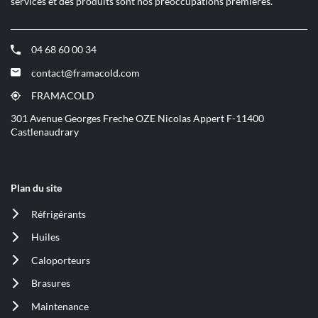
services et des produits sont nos préoccupations premières.
04 68 60 00 34
(ouvre
dans
contact@framacold.com
(ouvre
une
dans
nouvelle
FRAMACOLD
(ouvre
une
fenêtre)
dans
301 Avenue Georges Freche OZE Nicolas Appert F-11400
nouvelle
une
Castlenaudrary
fenêtre)
nouvelle
fenêtre)
Plan du site
Réfrigérants
(ouvre
dans
Huiles
(ouvre
une
dans
nouvelle
Caloporteurs
(ouvre
une
fenêtre)
dans
nouvelle
Brasures
(ouvre
une
fenêtre)
dans
nouvelle
Maintenance
(ouvre
une