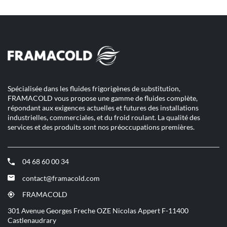
vente
point
AUBADE
de
COMET
vente
AUBADE
TROYES
COMET
TROYES
Spécialisée dans les fluides frigorigènes de substitution,
FRAMACOLD vous propose une gamme de fluides complète,
répondant aux exigences actuelles et futures des installations
industrielles, commerciales, et du froid roulant. La qualité des
services et des produits sont nos préoccupations premières.
04 68 60 00 34
(ouvre
dans
contact@framacold.com
(ouvre
une
dans
nouvelle
FRAMACOLD
(ouvre
une
fenêtre)
dans
301 Avenue Georges Freche OZE Nicolas Appert F-11400
nouvelle
une
Castlenaudrary
fenêtre)