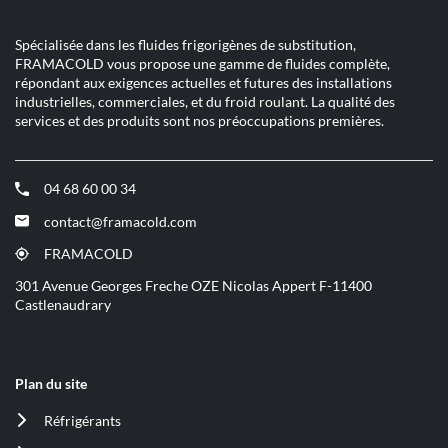
Spécialisée dans les fluides frigorigènes de substitution,
FRAMACOLD vous propose une gamme de fluides complète,
répondant aux exigences actuelles et futures des installations
industrielles, commerciales, et du froid roulant. La qualité des
services et des produits sont nos préoccupations premières.
04 68 60 00 34
(ouvre
dans
contact@framacold.com
(ouvre
une
dans
nouvelle
FRAMACOLD
(ouvre
une
fenêtre)
dans
301 Avenue Georges Freche OZE Nicolas Appert F-11400
nouvelle
une
Castlenaudrary
fenêtre)
nouvelle
fenêtre)
Plan du site
Réfrigérants
(ouvre
dans