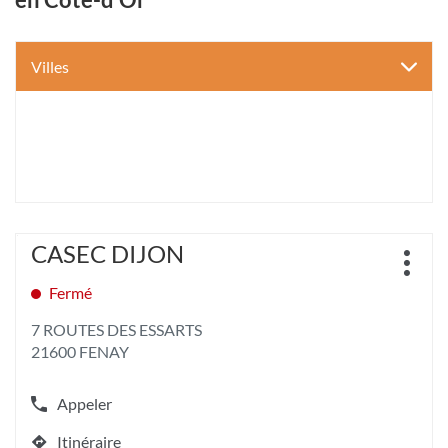
Villes
Appuyer
CASEC DIJON
Point
sur
Plus
de
la
d'opt
Fermé
vente
touche
:
ENTRÉE
7 ROUTES DES ESSARTS
pour
21600 FENAY
obtenir
de
plus
Appeler
Afficher
amples
le
informations
Itinéraire