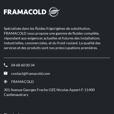
Spécialisée dans les fluides frigorigènes de substitution,
FRAMACOLD vous propose une gamme de fluides complète,
répondant aux exigences actuelles et futures des installations
industrielles, commerciales, et du froid roulant. La qualité des
services et des produits sont nos préoccupations premières.
04 68 60 00 34
(ouvre
dans
contact@framacold.com
(ouvre
une
dans
nouvelle
FRAMACOLD
(ouvre
une
fenêtre)
dans
301 Avenue Georges Freche OZE Nicolas Appert F-11400
nouvelle
une
Castlenaudrary
fenêtre)
nouvelle
fenêtre)