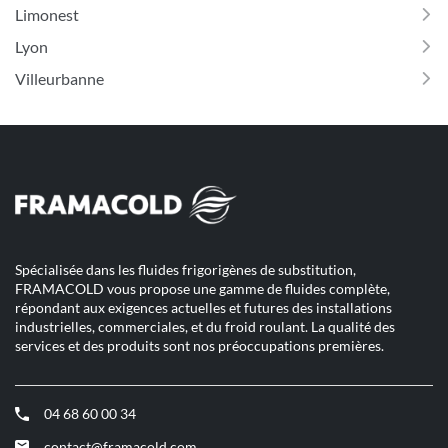
Limonest
Lyon
Villeurbanne
Spécialisée dans les fluides frigorigènes de substitution,
FRAMACOLD vous propose une gamme de fluides complète,
répondant aux exigences actuelles et futures des installations
industrielles, commerciales, et du froid roulant. La qualité des
services et des produits sont nos préoccupations premières.
04 68 60 00 34
(ouvre
dans
contact@framacold.com