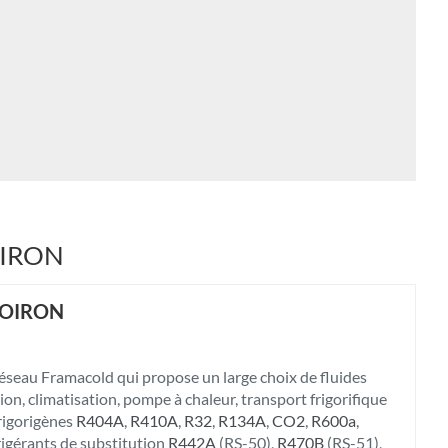
VOIRON
 VOIRON
eau Framacold qui propose un large choix de fluides
ion, climatisation, pompe à chaleur, transport frigorifique
frigorigènes
R404A
,
R410A
,
R32
,
R134A
,
CO2
,
R600a
,
frigérants de substitution
R442A
(RS-50),
R470B
(RS-51),