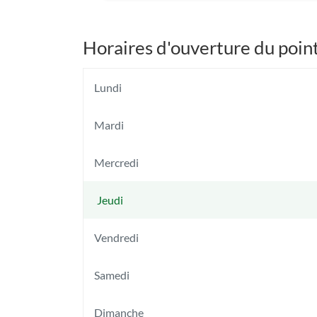
Horaires d'ouverture du poin
Lundi
Mardi
Mercredi
Jeudi
Horaires
d'ouverture
Vendredi
d'aujourd'hui
Samedi
Dimanche