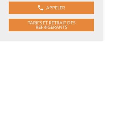
APPELER
AFFICHER
LE
NUMÉRO
TARIFS ET RETRAIT DES
DE
RÉFRIGÉRANTS
TÉLÉPHONE
DU
POINT
DE
VENTE
MATELEC
GRENOBLE