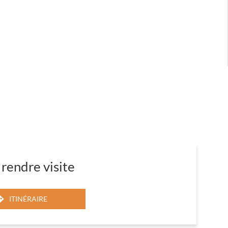
EC
BLE
rendre visite
ITINÉRAIRE
JUSQU'AU
POINT
DE