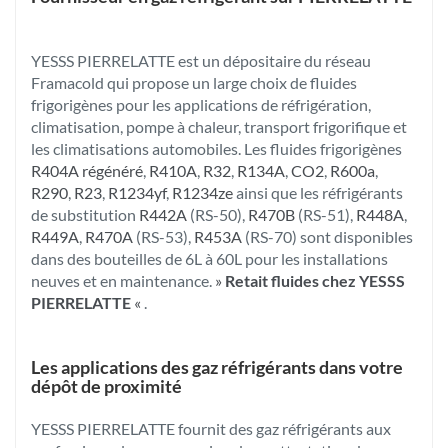
YESSS PIERRELATTE est un dépositaire du réseau
Framacold qui propose un large choix de fluides
frigorigènes pour les applications de réfrigération,
climatisation, pompe à chaleur, transport frigorifique et
les climatisations automobiles. Les fluides frigorigènes
R404A régénéré
,
R410A
,
R32
,
R134A
,
CO2
,
R600a
,
R290
,
R23
,
R1234yf
,
R1234ze
ainsi que les réfrigérants
de substitution
R442A
(RS-50),
R470B
(RS-51),
R448A
,
R449A
,
R470A
(RS-53),
R453A
(RS-70) sont disponibles
dans des bouteilles de 6L à 60L pour les installations
neuves et en maintenance.
»
Retait fluides chez YESSS
PIERRELATTE
«
.
Les applications des gaz réfrigérants dans votre
dépôt de proximité
YESSS PIERRELATTE fournit des gaz réfrigérants aux