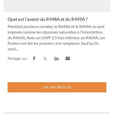
Quel est l'avenir du R448A et du R449A ?
Pendant plusieurs années, le R448A et le R449A se sont
imposés comme les réponses naturelles à l'interdiction
du R404A. Avec un GWP 2.5 fois inférieur au R404A, ces
fluides ont été les premiers à le remplacer. Sauf qu’ils
sont...
Partager sur
Lien
(ouvre
Lien
(ouvre
Lien
(ouvre
Lien
(ouvre
de
dans
de
dans
de
dans
de
dans
partage
une
partage
une
partage
une
partage
une
vers
nouvelle
vers
nouvelle
vers
nouvelle
vers
nouvelle
facebook
fenêtre)
x
fenêtre)
linkedin
fenêtre)
email
fenêtre)
EN SAVOIR PLUS
À
PROPOS
DE
LA
PUBLICATION
QUEL