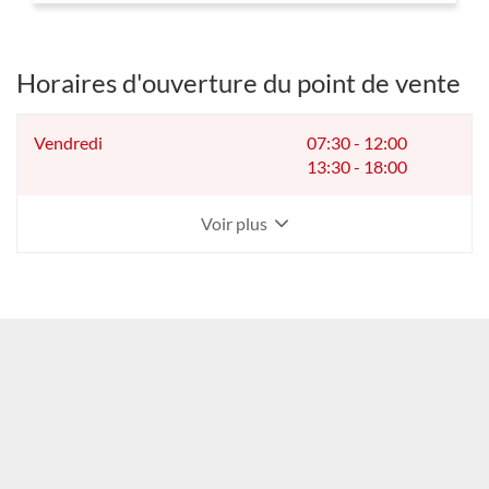
VENTE
YESSS
PIERRELATTE
Horaires d'ouverture du point de vente
Horaires
Vendredi
07:30
-
12:00
d'ouverture
13:30
-
18:00
d'aujourd'hui
Voir plus
et
les
horaires
d'ouverture
du
point
de
vente
YESSS
PIERRELATTE