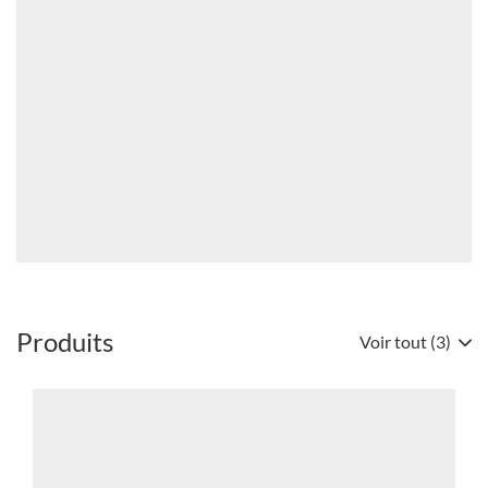
Manuel
EST
qualité
L'AVENIR
Framacold
DU
Bannières
R448A
ET
DU
R449A
?
(OUVRE
DANS
UNE
NOUVELLE
FENÊTRE)
Produits
Voir tout (3)