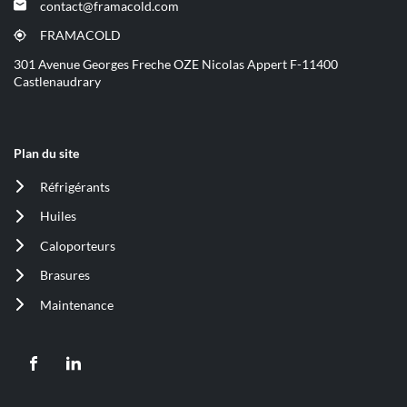
dans
contact@framacold.com
(ouvre
une
dans
nouvelle
FRAMACOLD
(ouvre
une
fenêtre)
dans
301 Avenue Georges Freche OZE Nicolas Appert F-11400
nouvelle
une
Castlenaudrary
fenêtre)
nouvelle
fenêtre)
Plan du site
Réfrigérants
(ouvre
dans
Huiles
(ouvre
une
dans
nouvelle
Caloporteurs
(ouvre
une
fenêtre)
dans
nouvelle
Brasures
(ouvre
une
fenêtre)
dans
nouvelle
Maintenance
(ouvre
une
fenêtre)
dans
nouvelle
une
fenêtre)
nouvelle
Aller
Aller
fenêtre)
sur
sur