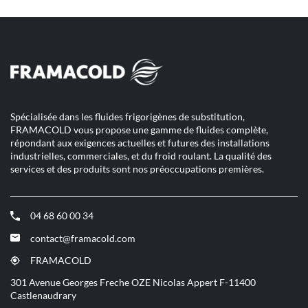
Spécialisée dans les fluides frigorigènes de substitution,
FRAMACOLD vous propose une gamme de fluides complète,
répondant aux exigences actuelles et futures des installations
industrielles, commerciales, et du froid roulant. La qualité des
services et des produits sont nos préoccupations premières.
04 68 60 00 34
(ouvre
dans
contact@framacold.com
(ouvre
une
dans
nouvelle
FRAMACOLD
(ouvre
une
fenêtre)
dans
301 Avenue Georges Freche OZE Nicolas Appert F-11400
nouvelle
une
Castlenaudrary
fenêtre)
nouvelle