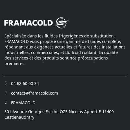
Spécialisée dans les fluides frigorigènes de substitution,
FRAMACOLD vous propose une gamme de fluides complète,
répondant aux exigences actuelles et futures des installations
industrielles, commerciales, et du froid roulant. La qualité
des services et des produits sont nos préoccupations
premières.
04 68 60 00 34
(ouvre
dans
contact@framacold.com
(ouvre
une
dans
nouvelle
FRAMACOLD
(ouvre
une
fenêtre)
dans
301 Avenue Georges Freche OZE Nicolas Appert F-11400
nouvelle
une
Castlenaudrary
fenêtre)
nouvelle
fenêtre)